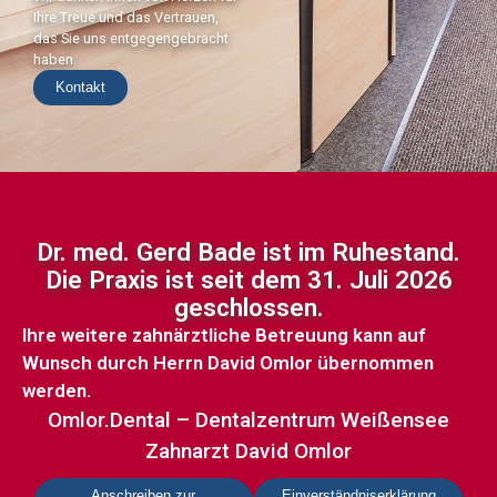
Ihre Treue und das Vertrauen,
das Sie uns entgegengebracht
haben.
Kontakt
Dr. med. Gerd Bade ist im Ruhestand.
Die Praxis ist seit dem 31. Juli 2026
geschlossen.
Ihre weitere zahnärztliche Betreuung kann auf
Wunsch durch Herrn David Omlor übernommen
werden.
Omlor.Dental – Dentalzentrum Weißensee
Zahnarzt David Omlor
Anschreiben zur
Einverständniserklärung