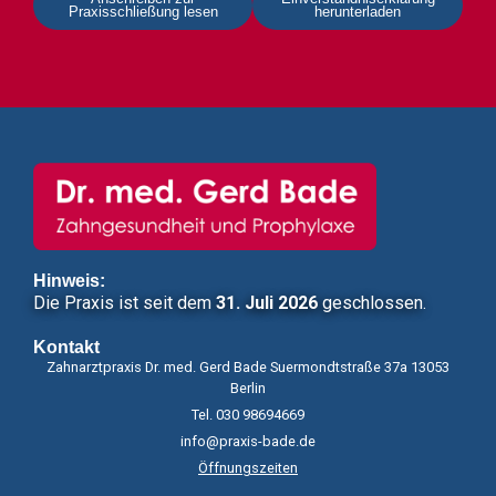
Praxisschließung lesen
herunterladen
Hinweis:
Die Praxis ist seit dem
31. Juli 2026
geschlossen.
Kontakt
Zahnarztpraxis Dr. med. Gerd Bade Suermondtstraße 37a 13053
Berlin
Tel. 030 98694669
info@praxis-bade.de
Öffnungszeiten