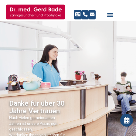
Danke für über 30
Jahre Vertrauen
Nach vielen gemeinsamen
Jahren ist unsere Praxis nun
geschlossen.
Wir danken Ihnen von Herzen für